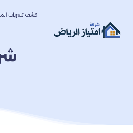
كشف تسربات المي
شرك