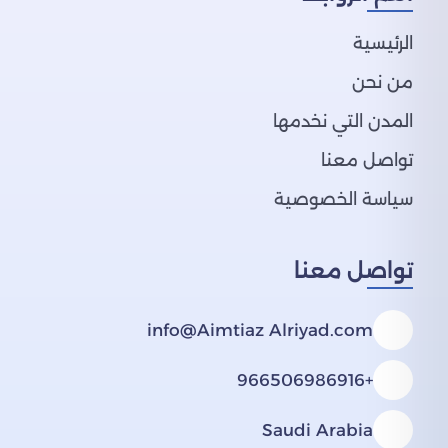
الرئيسية
من نحن
المدن التي نخدمها
تواصل معنا
سياسة الخصوصية
تواصل معنا
info@Aimtiaz Alriyad.com
+966506986916
Saudi Arabia